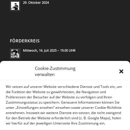
29. Oktober 2024
FÖRDERKREIS
Mittwoch, 16. Juli 2025 – 19.00 UHR
Mittwoch, 21. Mai 2025 – 19.00 UHR
Cookie-Zustimmung
verwalten
Wir setzen auf unserer Website verschiedene Dienste und Tools ein, um
die Funktion der Website zu gewährleisten, die Navigation und
Präferenzen der Besucher auf der Website zu verfolgen und Ihren
Zustimmungsstatus zu speichern. Genauere Informationen können Sie
KONTAKT
unter „Einstellungen ansehen“ einsehen sowie unserer Cookie-Richtlinie
Lea Rosh/
Kommunikation & Medien
entnehmen. Insoweit wir weitere Dienste ein-setzen, die nicht zwingend
für den Betrieb der Website erforderlich sind (z. B. Google Maps), holen
Trautenaustr.14
wir hierfür auf der jeweiligen Unterseite Ihre Zustimmung ein.
10717 Berlin/Deutschland