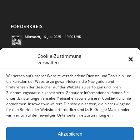
FÖRDERKREIS
Mittwoch, 16. Juli 2025 – 19.00 UHR
Mittwoch, 21. Mai 2025 – 19.00 UHR
Cookie-Zustimmung
verwalten
Wir setzen auf unserer Website verschiedene Dienste und Tools ein, um
die Funktion der Website zu gewährleisten, die Navigation und
Präferenzen der Besucher auf der Website zu verfolgen und Ihren
Zustimmungsstatus zu speichern. Genauere Informationen können Sie
KONTAKT
unter „Einstellungen ansehen“ einsehen sowie unserer Cookie-Richtlinie
Lea Rosh/
Kommunikation & Medien
entnehmen. Insoweit wir weitere Dienste ein-setzen, die nicht zwingend
für den Betrieb der Website erforderlich sind (z. B. Google Maps), holen
Trautenaustr.14
wir hierfür auf der jeweiligen Unterseite Ihre Zustimmung ein.
10717 Berlin/Deutschland
Tel. 030 - 2804596 - 0
Akzeptieren
Fax. 030 - 2804596 - 3