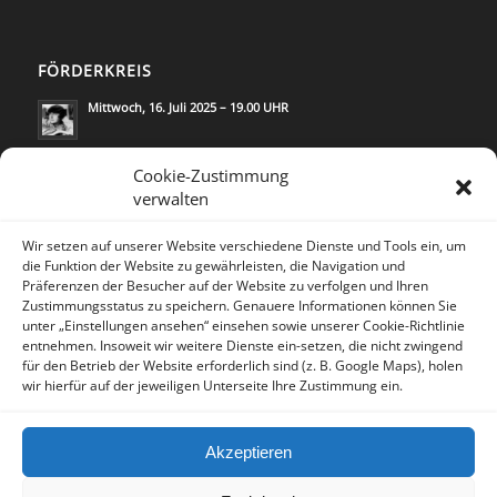
FÖRDERKREIS
Mittwoch, 16. Juli 2025 – 19.00 UHR
Mittwoch, 21. Mai 2025 – 19.00 UHR
Cookie-Zustimmung
verwalten
Wir setzen auf unserer Website verschiedene Dienste und Tools ein, um
die Funktion der Website zu gewährleisten, die Navigation und
Präferenzen der Besucher auf der Website zu verfolgen und Ihren
Zustimmungsstatus zu speichern. Genauere Informationen können Sie
KONTAKT
unter „Einstellungen ansehen“ einsehen sowie unserer Cookie-Richtlinie
Lea Rosh/
Kommunikation & Medien
entnehmen. Insoweit wir weitere Dienste ein-setzen, die nicht zwingend
für den Betrieb der Website erforderlich sind (z. B. Google Maps), holen
Trautenaustr.14
wir hierfür auf der jeweiligen Unterseite Ihre Zustimmung ein.
10717 Berlin/Deutschland
Tel. 030 - 2804596 - 0
Akzeptieren
Fax. 030 - 2804596 - 3