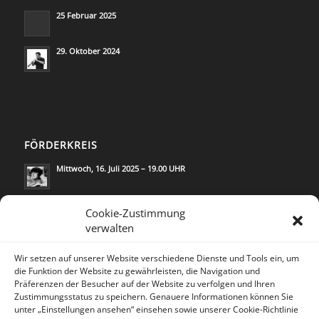
25 Februar 2025
29. Oktober 2024
FÖRDERKREIS
Mittwoch, 16. Juli 2025 – 19.00 UHR
Mittwoch, 21. Mai 2025 – 19.00 UHR
Cookie-Zustimmung
verwalten
Wir setzen auf unserer Website verschiedene Dienste und Tools ein, um
die Funktion der Website zu gewährleisten, die Navigation und
Präferenzen der Besucher auf der Website zu verfolgen und Ihren
Zustimmungsstatus zu speichern. Genauere Informationen können Sie
KONTAKT
unter „Einstellungen ansehen“ einsehen sowie unserer Cookie-Richtlinie
Lea Rosh/
Kommunikation & Medien