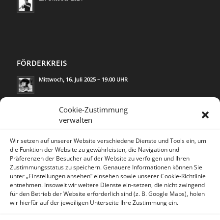
FÖRDERKREIS
Mittwoch, 16. Juli 2025 – 19.00 UHR
Mittwoch, 21. Mai 2025 – 19.00 UHR
Cookie-Zustimmung
verwalten
Wir setzen auf unserer Website verschiedene Dienste und Tools ein, um
die Funktion der Website zu gewährleisten, die Navigation und
Präferenzen der Besucher auf der Website zu verfolgen und Ihren
Zustimmungsstatus zu speichern. Genauere Informationen können Sie
KONTAKT
unter „Einstellungen ansehen“ einsehen sowie unserer Cookie-Richtlinie
Lea Rosh/
Kommunikation & Medien
entnehmen. Insoweit wir weitere Dienste ein-setzen, die nicht zwingend
für den Betrieb der Website erforderlich sind (z. B. Google Maps), holen
Trautenaustr.14
wir hierfür auf der jeweiligen Unterseite Ihre Zustimmung ein.
10717 Berlin/Deutschland