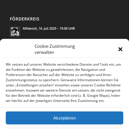
FÖRDERKREIS
Mittwoch, 16. Juli 2025 – 19.00 UHR
Mittwoch, 21. Mai 2025 – 19.00 UHR
Cookie-Zustimmung
verwalten
Wir setzen auf unserer Website verschiedene Dienste und Tools ein, um
die Funktion der Website zu gewährleisten, die Navigation und
Präferenzen der Besucher auf der Website zu verfolgen und Ihren
Zustimmungsstatus zu speichern. Genauere Informationen können Sie
KONTAKT
unter „Einstellungen ansehen“ einsehen sowie unserer Cookie-Richtlinie
Lea Rosh/
Kommunikation & Medien
entnehmen. Insoweit wir weitere Dienste ein-setzen, die nicht zwingend
für den Betrieb der Website erforderlich sind (z. B. Google Maps), holen
Trautenaustr.14
wir hierfür auf der jeweiligen Unterseite Ihre Zustimmung ein.
10717 Berlin/Deutschland
Tel. 030 - 2804596 - 0
Akzeptieren
Fax. 030 - 2804596 - 3