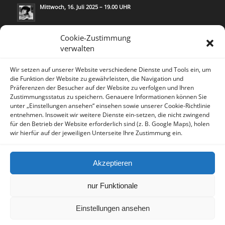
Mittwoch, 16. Juli 2025 – 19.00 UHR
Mittwoch, 21. Mai 2025 – 19.00 UHR
Cookie-Zustimmung
verwalten
Wir setzen auf unserer Website verschiedene Dienste und Tools ein, um
die Funktion der Website zu gewährleisten, die Navigation und
Präferenzen der Besucher auf der Website zu verfolgen und Ihren
Zustimmungsstatus zu speichern. Genauere Informationen können Sie
KONTAKT
unter „Einstellungen ansehen“ einsehen sowie unserer Cookie-Richtlinie
Lea Rosh/
Kommunikation & Medien
entnehmen. Insoweit wir weitere Dienste ein-setzen, die nicht zwingend
für den Betrieb der Website erforderlich sind (z. B. Google Maps), holen
Trautenaustr.14
wir hierfür auf der jeweiligen Unterseite Ihre Zustimmung ein.
10717 Berlin/Deutschland
Tel. 030 - 2804596 - 0
Akzeptieren
Fax. 030 - 2804596 - 3
nur Funktionale
Einstellungen ansehen